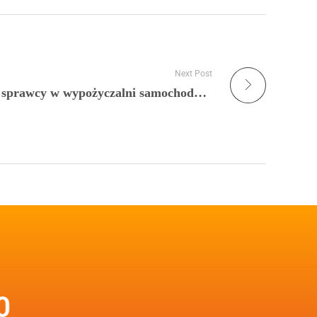
Next Post
Wypożycz samochód z OC sprawcy w wypożyczalni samochodów Adler Auto
0