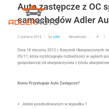
Auto zastępcze z OC 
samochodów Adler Au
Wypożyczalnia samochodów Opole
szerokiej drogi
2 czerwca 2015
by
adler
Aktualności
1
Dnia 18 stycznia 2012 r. Rzecznik Ubezpieczonych ot
05/11, która rozstrzygnęła rozbieżności w sądach 
gospodarczej od ubezpieczyciela z tytułu ubezpiecze
Komu Przysługuje Auto Zastępcze?
Jesteś poszkodowanym w wypadku ?