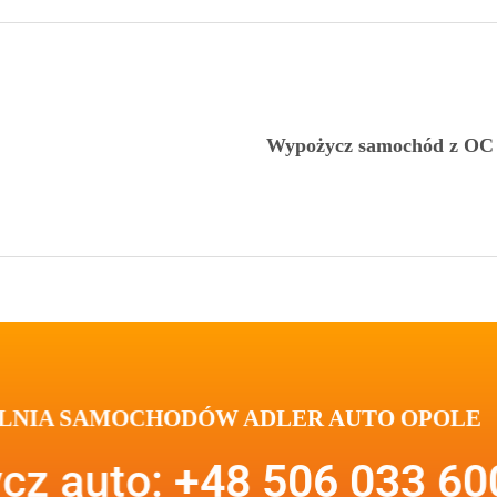
NIA SAMOCHODÓW ADLER AUTO OPOLE
cz auto:
+48 506 033 60