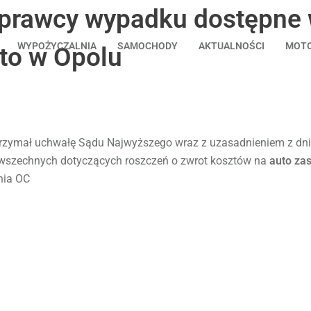
sprawcy wypadku dostępne
WYPOŻYCZALNIA
SAMOCHODY
AKTUALNOŚCI
MOTO
to w Opolu
rzymał uchwałę Sądu Najwyższego wraz z uzasadnieniem z dnia 
powszechnych dotyczących roszczeń o zwrot kosztów na
auto za
nia OC