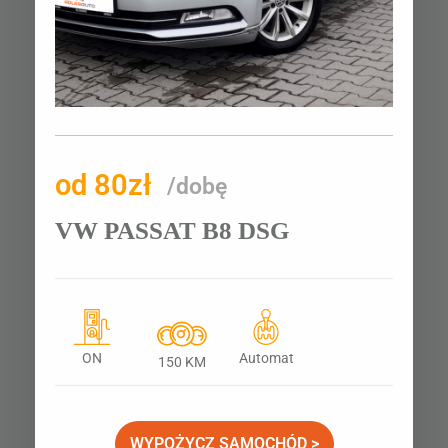
od 80zł
/dobę
VW PASSAT B8 DSG
ON
Automat
150 KM
WYPOŻYCZ SAMOCHÓD >