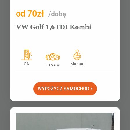
od 70zł
/dobę
VW Golf 1,6TDI Kombi
ON
Manual
115 KM
WYPOŻYCZ SAMOCHÓD >